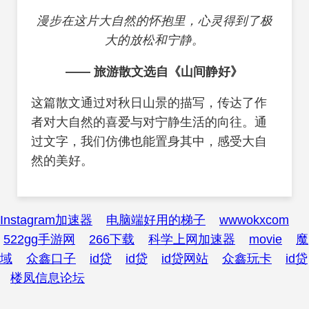
漫步在这片大自然的怀抱里，心灵得到了极
大的放松和宁静。
—— 旅游散文选自《山间静好》
这篇散文通过对秋日山景的描写，传达了作
者对大自然的喜爱与对宁静生活的向往。通
过文字，我们仿佛也能置身其中，感受大自
然的美好。
Instagram加速器
电脑端好用的梯子
wwwokxcom
522gg手游网
266下载
科学上网加速器
movie
魔
域
众鑫口子
id贷
id贷
id贷网站
众鑫玩卡
id贷
楼凤信息论坛