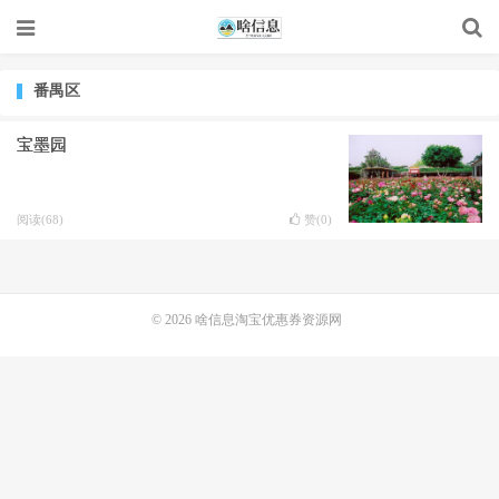
番禺区
宝墨园
阅读(68)
赞(
0
)
© 2026
啥信息淘宝优惠券资源网