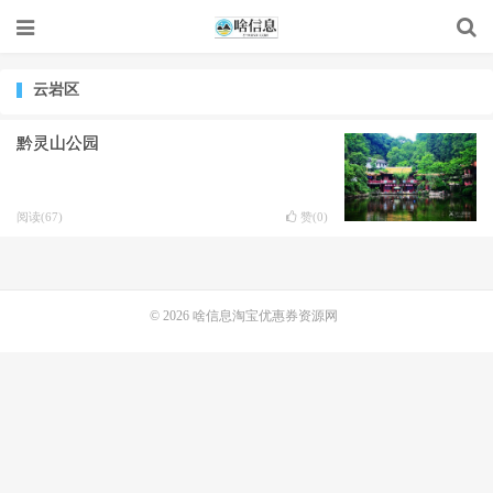
云岩区
黔灵山公园
阅读(67)
赞(
0
)
© 2026
啥信息淘宝优惠券资源网