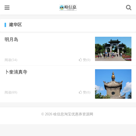
建华区
明月岛
阅读(54)
赞(
0
)
卜奎清真寺
阅读(69)
赞(
0
)
© 2026
啥信息淘宝优惠券资源网