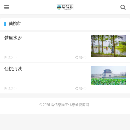
仙桃市
梦里水乡
阅读(76)
赞(
0
)
仙桃沔城
阅读(83)
赞(
0
)
© 2026
啥信息淘宝优惠券资源网