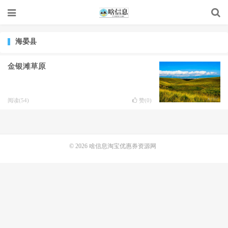
海晏县
金银滩草原
阅读(54)
赞(
0
)
© 2026
啥信息淘宝优惠券资源网