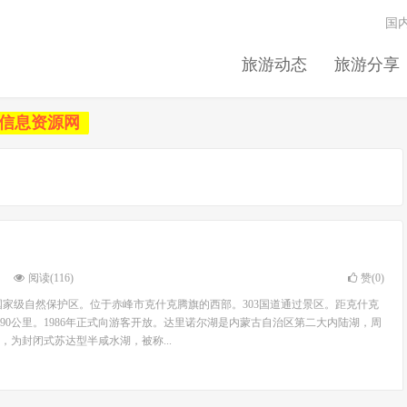
国
旅游动态
旅游分享
信息资源网
阅读(116)
赞(
0
)
国家级自然保护区。位于赤峰市克什克腾旗的西部。303国道通过景区。距克什克
90公里。1986年正式向游客开放。达里诺尔湖是内蒙古自治区第二大内陆湖，周
，为封闭式苏达型半咸水湖，被称...