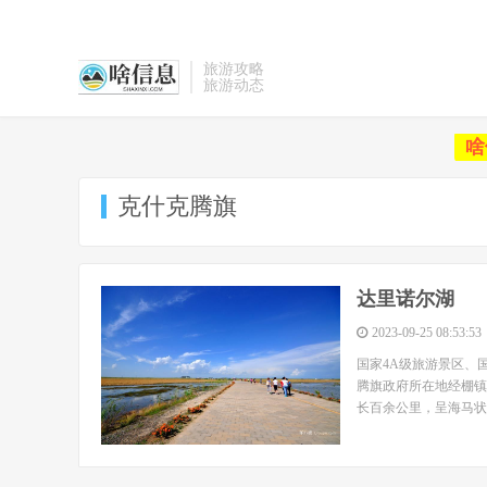
旅游攻略
旅游动态
啥
克什克腾旗
达里诺尔湖
2023-09-25 08:53:53
国家4A级旅游景区、
腾旗政府所在地经棚镇
长百余公里，呈海马状