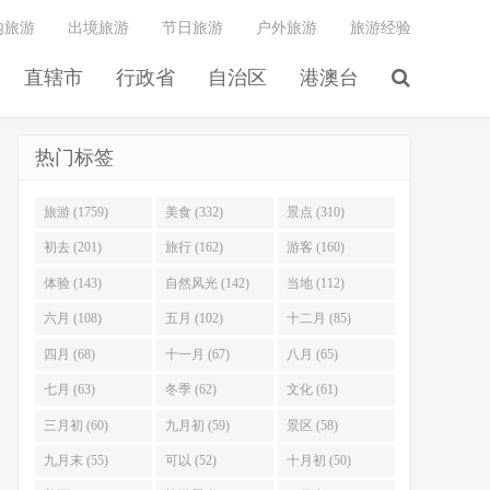
内旅游
出境旅游
节日旅游
户外旅游
旅游经验
直辖市
行政省
自治区
港澳台
热门标签
旅游 (1759)
美食 (332)
景点 (310)
初去 (201)
旅行 (162)
游客 (160)
体验 (143)
自然风光 (142)
当地 (112)
六月 (108)
五月 (102)
十二月 (85)
四月 (68)
十一月 (67)
八月 (65)
七月 (63)
冬季 (62)
文化 (61)
三月初 (60)
九月初 (59)
景区 (58)
九月末 (55)
可以 (52)
十月初 (50)