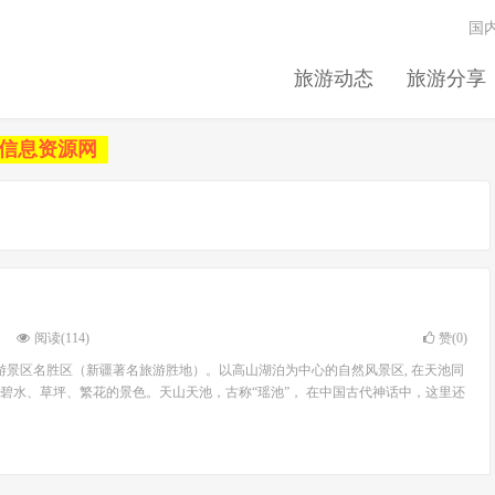
国
旅游动态
旅游分享
信息资源网
阅读(114)
赞(
0
)
旅游景区名胜区（新疆著名旅游胜地）。以高山湖泊为中心的自然风景区, 在天池同
碧水、草坪、繁花的景色。天山天池，古称“瑶池”， 在中国古代神话中，这里还