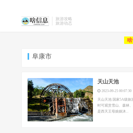
旅游攻略
旅游动态
啥
阜康市
天山天池
2023-09-25 00:07:30
天山天池 国家5A级
时可观赏雪山、森林、
是西天王母娘娘沐...