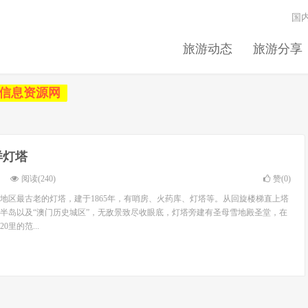
国
旅游动态
旅游分享
信息资源网
洋灯塔
阅读(240)
赞(
0
)
地区最古老的灯塔，建于1865年，有哨房、火药库、灯塔等。从回旋楼梯直上塔
半岛以及“澳门历史城区”，无敌景致尽收眼底，灯塔旁建有圣母雪地殿圣堂，在
里的范...