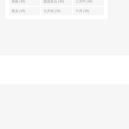
美丽 (49)
旅游景点 (40)
三月中 (40)
底去 (39)
七月份 (38)
十月 (38)