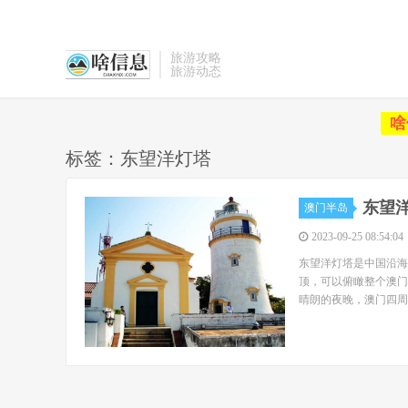
旅游攻略
旅游动态
啥
标签：东望洋灯塔
东望
澳门半岛
2023-09-25 08:54:04
东望洋灯塔是中国沿海
顶，可以俯瞰整个澳门
晴朗的夜晚，澳门四周20