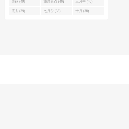
美丽 (49)
旅游景点 (40)
三月中 (40)
底去 (39)
七月份 (38)
十月 (38)