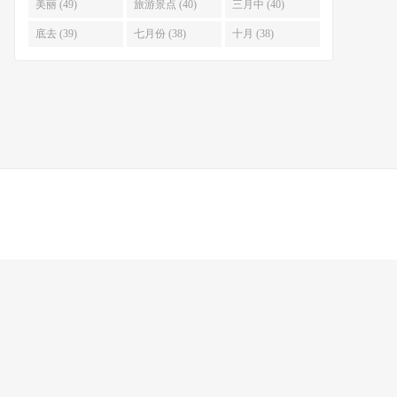
美丽 (49)
旅游景点 (40)
三月中 (40)
底去 (39)
七月份 (38)
十月 (38)