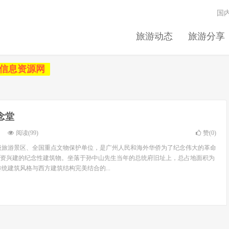
国
旅游动态
旅游分享
信息资源网
念堂
阅读(99)
赞(
0
)
级旅游景区、全国重点文物保护单位，是广州人民和海外华侨为了纪念伟大的革命
资兴建的纪念性建筑物。坐落于孙中山先生当年的总统府旧址上，总占地面积为
传统建筑风格与西方建筑结构完美结合的...