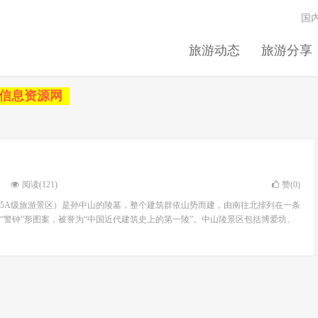
国
旅游动态
旅游分享
信息资源网
阅读(121)
赞(
0
)
5A级旅游景区）是孙中山的陵墓，整个建筑群依山势而建，由南往北排列在一条
“警钟”形图案，被誉为“中国近代建筑史上的第一陵”。中山陵景区包括博爱坊、