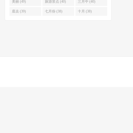
美丽 (49)
旅游景点 (40)
三月中 (40)
底去 (39)
七月份 (38)
十月 (38)