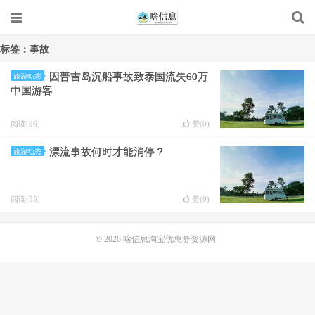
标签：事故
因普吉岛沉船事故致泰国流失60万
旅游动态
中国游客
阅读(66)
赞(
0
)
漂流事故何时才能消停？
旅游动态
阅读(55)
赞(
0
)
© 2026
啥信息淘宝优惠券资源网