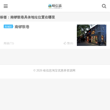
标签：南锣鼓巷具体地址位置在哪里
南锣鼓巷
东城区
阅读(72)
赞(
0
)
© 2026
啥信息淘宝优惠券资源网