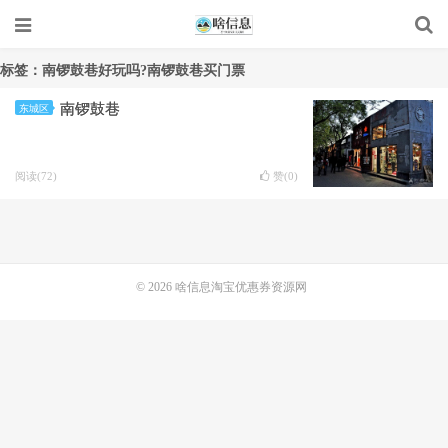
标签：南锣鼓巷好玩吗?南锣鼓巷买门票
南锣鼓巷
东城区
阅读(72)
赞(
0
)
© 2026
啥信息淘宝优惠券资源网