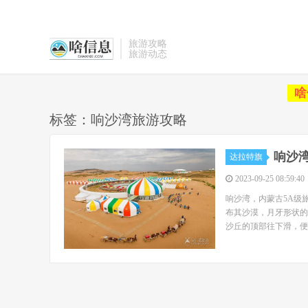
旅游攻略
旅游动态
啥
标签：响沙湾旅游攻略
响沙
达拉特旗
2023-09-25 08:59:40
响沙湾，内蒙古5A级
布其沙漠，月牙形状的
沙丘的顶部往下滑，便