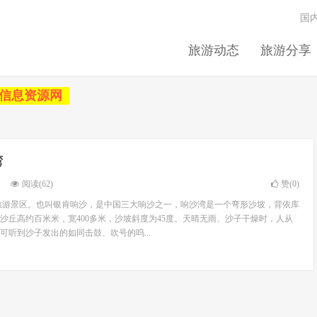
国
旅游动态
旅游分享
信息资源网
湾
阅读(62)
赞(
0
)
旅游景区。也叫银肯响沙，是中国三大响沙之一，响沙湾是一个弯形沙坡，背依库
沙丘高约百米米，宽400多米，沙坡斜度为45度。天晴无雨、沙子干燥时，人从
可听到沙子发出的如同击鼓、吹号的呜...