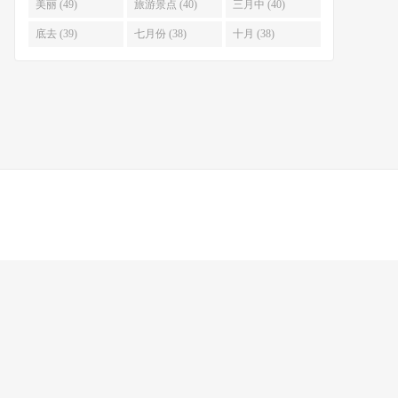
美丽 (49)
旅游景点 (40)
三月中 (40)
底去 (39)
七月份 (38)
十月 (38)