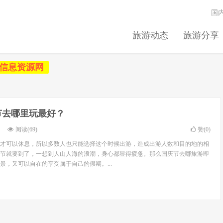
国
旅游动态
旅游分享
信息资源网
节去哪里玩最好？
阅读(69)
赞(
0
)
才可以休息，所以多数人也只能选择这个时候出游，造成出游人数和目的地的相
国庆节就要到了，一想到人山人海的浪潮，身心都显得疲惫。那么国庆节去哪旅游即
景，又可以自在的享受属于自己的假期。...