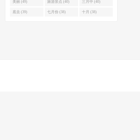
美丽 (49)
旅游景点 (40)
三月中 (40)
底去 (39)
七月份 (38)
十月 (38)