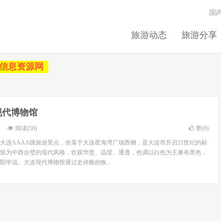
国
旅游动态
旅游分享
信息资源网
现代博物馆
阅读(50)
赞(
0
)
大连AAAA级旅游景点，坐落于大连星海湾广场西侧，是大连市开启21世纪的标
筑为中西合璧的现代风格，壮观华贵、晶莹、通透，色调以白色为主兼有黑色，
阳学说。大连现代博物馆通过史诗般的恢...