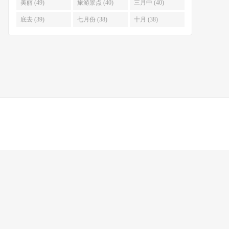
美丽 (49)
旅游景点 (40)
三月中 (40)
底去 (39)
七月份 (38)
十月 (38)