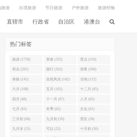
内旅游
出境旅游
节日旅游
户外旅游
旅游经验
直辖市
行政省
自治区
港澳台
热门标签
旅游 (1759)
美食 (332)
景点 (310)
初去 (201)
旅行 (162)
游客 (160)
体验 (143)
自然风光 (142)
当地 (112)
六月 (108)
五月 (102)
十二月 (85)
四月 (68)
十一月 (67)
八月 (65)
七月 (63)
冬季 (62)
文化 (61)
三月初 (60)
九月初 (59)
景区 (58)
九月末 (55)
可以 (52)
十月初 (50)