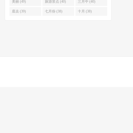
美丽 (49)
旅游景点 (40)
三月中 (40)
底去 (39)
七月份 (38)
十月 (38)