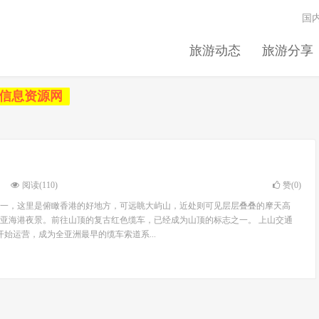
国
旅游动态
旅游分享
信息资源网
阅读(110)
赞(
0
)
一，这里是俯瞰香港的好地方，可远眺大屿山，近处则可见层层叠叠的摩天高
亚海港夜景。前往山顶的复古红色缆车，已经成为山顶的标志之一。 上山交通
月开始运营，成为全亚洲最早的缆车索道系...