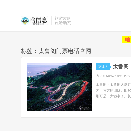
旅游攻略
旅游动态
啥
标签：太鲁阁门票电话官网
太鲁阁
花莲县
2023-09-25 09:01:28
太鲁阁（太鲁阁大峡谷
为：伟大的山脉。山脉
那可是一大憾事了。长春