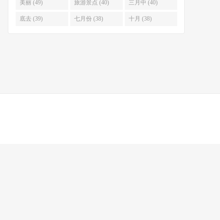
美丽 (49)
旅游景点 (40)
三月中 (40)
底去 (39)
七月份 (38)
十月 (38)