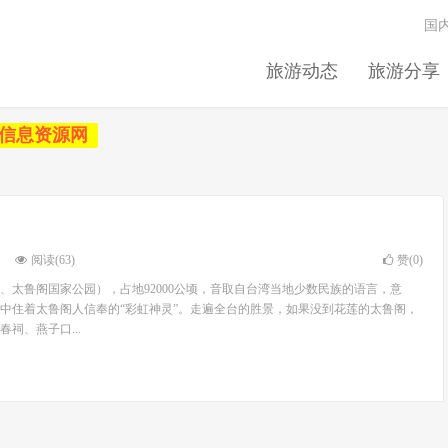
国
旅游动态
旅游分享
信息资源网
阅读(63)
赞(
0
)
、太鲁阁国家公园），占地92000公顷，音取自台湾当地少数民族的语言，意
中住着太鲁阁人信奉的“彩虹神灵”。走遍全台的胜景，如果没到花莲的太鲁阁，
祠、燕子口...