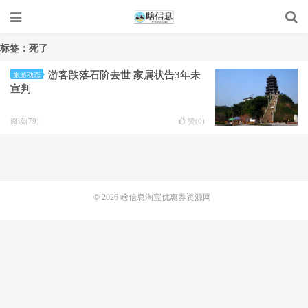
标签：死了
游客跌落石阶去世 家属状告3年未
旅游动态
宣判
阅读(79)
赞(
0
)
© 2026
啥信息淘宝优惠券资源网