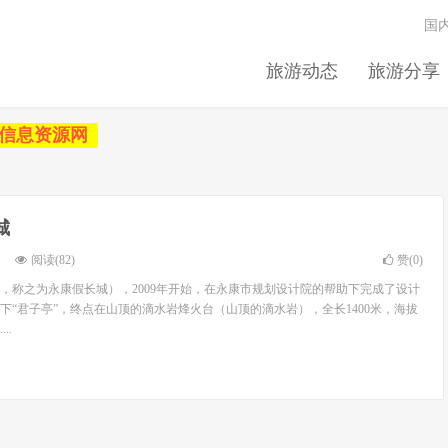
国
旅游动态
旅游分享
信息资源网
城
阅读(82)
赞(
0
)
，称之为永康假长城），2009年开始，在永康市规划设计院的帮助下完成了设计
下“君子亭”，终点在山顶的滴水岩烽火台（山顶的滴水岩），全长1400米，海拔
..