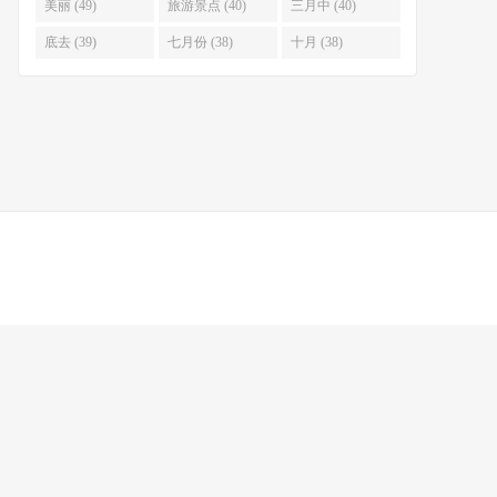
美丽 (49)
旅游景点 (40)
三月中 (40)
底去 (39)
七月份 (38)
十月 (38)