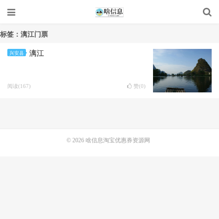
标签：漓江门票
漓江
兴安县
阅读(167)
赞(
0
)
© 2026
啥信息淘宝优惠券资源网