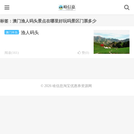
标签：澳门渔人码头景点在哪里好玩吗景区门票多少
渔人码头
澳门半岛
阅读(161)
赞(
0
)
© 2026
啥信息淘宝优惠券资源网