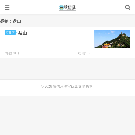
标签：盘山
盘山
蓟州区
阅读(207)
赞(
0
)
© 2026
啥信息淘宝优惠券资源网