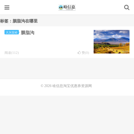
标签：胭脂沟在哪里
胭脂沟
大兴安岭
阅读(112)
赞(
0
)
© 2026
啥信息淘宝优惠券资源网