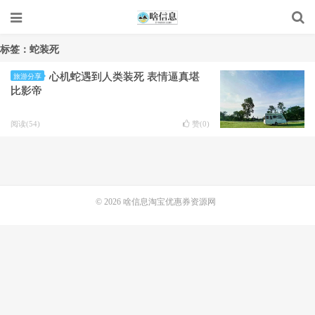
标签：蛇装死
心机蛇遇到人类装死 表情逼真堪
旅游分享
比影帝
阅读(54)
赞(
0
)
© 2026
啥信息淘宝优惠券资源网