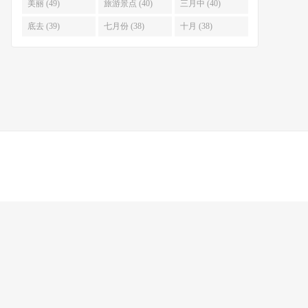
美丽 (49)
旅游景点 (40)
三月中 (40)
底去 (39)
七月份 (38)
十月 (38)