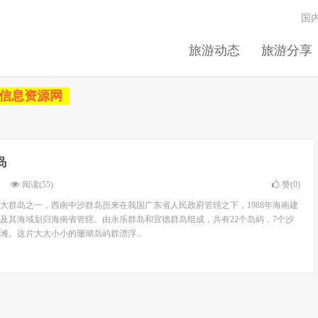
国
旅游动态
旅游分享
信息资源网
岛
阅读(55)
赞(
0
)
大群岛之一，西南中沙群岛历来在我国广东省人民政府管辖之下，1988年海南建
及其海域划归海南省管辖。由永乐群岛和宣德群岛组成，共有22个岛屿，7个沙
滩。这片大大小小的珊瑚岛屿群漂浮...