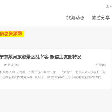
国
旅游动态
旅游分享
信息资源网
辽宁东戴河旅游景区乱宰客 微信朋友圈转发
阅读(56)
赞(
0
)
摩托艇每人100元每圈，加圈加价不欺诈招牌 “太可怕，北京人周末没事儿千万
”在是微信朋友圈里流传着一则帖子，叙述旅游客在辽宁东戴河旅游景区发生的...