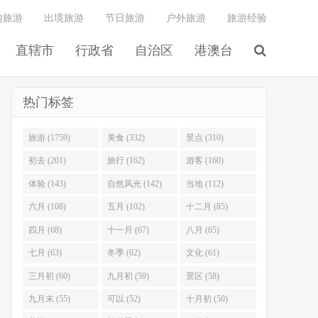
内旅游
出境旅游
节日旅游
户外旅游
旅游经验
直辖市
行政省
自治区
港澳台
热门标签
旅游 (1759)
美食 (332)
景点 (310)
初去 (201)
旅行 (162)
游客 (160)
体验 (143)
自然风光 (142)
当地 (112)
六月 (108)
五月 (102)
十二月 (85)
四月 (68)
十一月 (67)
八月 (65)
七月 (63)
冬季 (62)
文化 (61)
三月初 (60)
九月初 (59)
景区 (58)
九月末 (55)
可以 (52)
十月初 (50)