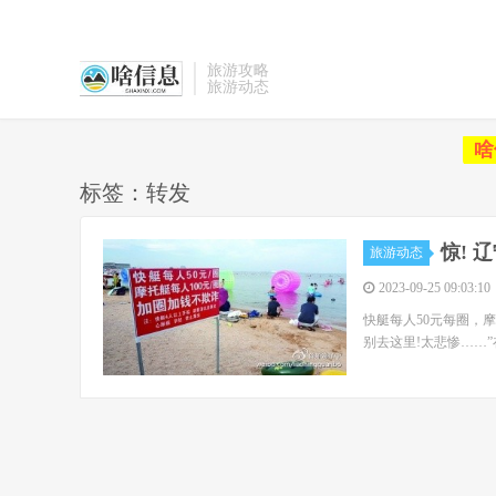
旅游攻略
旅游动态
啥
标签：转发
惊! 
旅游动态
2023-09-25 09:03:10
快艇每人50元每圈，
别去这里!太悲惨……