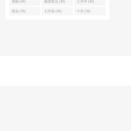
美丽 (49)
旅游景点 (40)
三月中 (40)
底去 (39)
七月份 (38)
十月 (38)