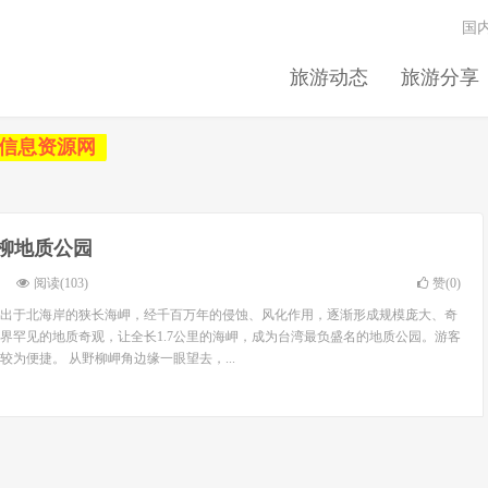
国
旅游动态
旅游分享
信息资源网
柳地质公园
阅读(103)
赞(
0
)
出于北海岸的狭长海岬，经千百万年的侵蚀、风化作用，逐渐形成规模庞大、奇
界罕见的地质奇观，让全长1.7公里的海岬，成为台湾最负盛名的地质公园。游客
为便捷。 从野柳岬角边缘一眼望去，...