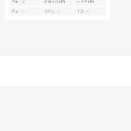
美丽 (49)
旅游景点 (40)
三月中 (40)
底去 (39)
七月份 (38)
十月 (38)