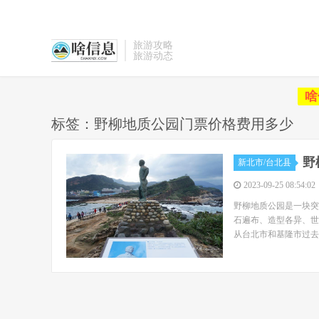
旅游攻略
旅游动态
啥
标签：野柳地质公园门票价格费用多少
野
新北市/台北县
2023-09-25 08:54:02
野柳地质公园是一块突
石遍布、造型各异、世
从台北市和基隆市过去较