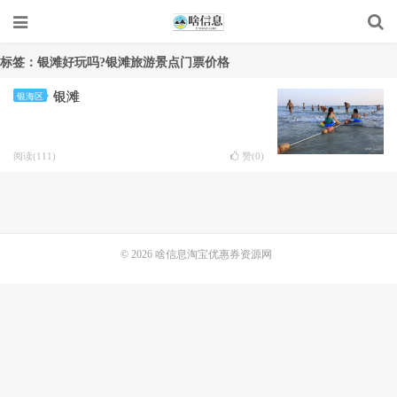
标签：银滩好玩吗?银滩旅游景点门票价格
银滩
银海区
阅读(111)
赞(
0
)
© 2026
啥信息淘宝优惠券资源网