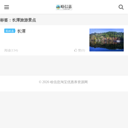
标签：长潭旅游景点
长潭
蕉岭县
阅读(134)
赞(
0
)
© 2026
啥信息淘宝优惠券资源网