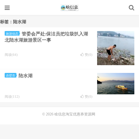
标签：陆水湖
管委会严处:保洁员把垃圾扒入湖
旅游动态
北陆水湖旅游景区一事
阅读(64)
赞(
0
)
陆水湖
赤壁市
阅读(112)
赞(
0
)
© 2026
啥信息淘宝优惠券资源网