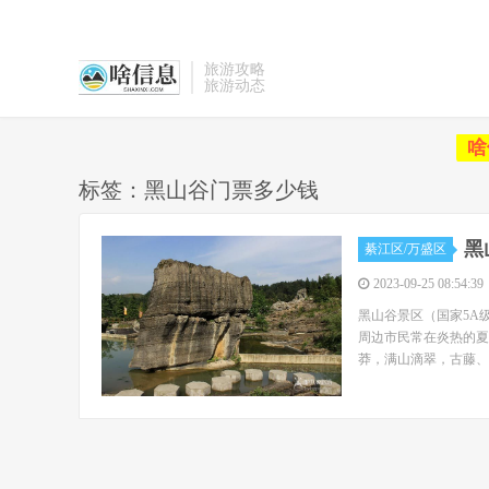
旅游攻略
旅游动态
啥
标签：黑山谷门票多少钱
黑
綦江区/万盛区
2023-09-25 08:54:39
黑山谷景区（国家5A
周边市民常在炎热的夏
莽，满山滴翠，古藤、