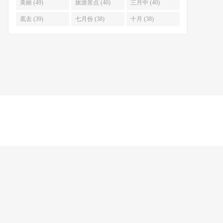
美丽 (49)
旅游景点 (40)
三月中 (40)
底去 (39)
七月份 (38)
十月 (38)