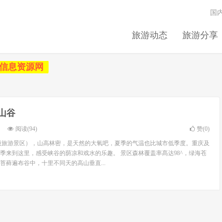
国
旅游动态
旅游分享
信息资源网
山谷
阅读(94)
赞(
0
)
级旅游景区），山高林密，是天然的大氧吧，夏季的气温也比城市低季度。重庆及
季来到这里，感受峡谷的荫凉和戏水的乐趣。 景区森林覆盖率髙达98^，绿海苍
苔藓遍布谷中，十里不同天的高山垂直...