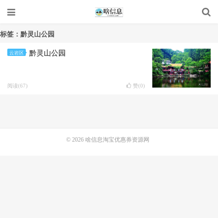
标签：黔灵山公园
黔灵山公园
云岩区
阅读(67)
赞(
0
)
© 2026
啥信息淘宝优惠券资源网