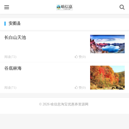
安图县
长白山天池
阅读(72)
赞(
0
)
谷底林海
阅读(71)
赞(
0
)
© 2026
啥信息淘宝优惠券资源网