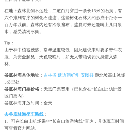
在地下森林北侧不远处，二道白河穿过一条长13米的石洞，有
六个排列有序的树化石遗迹，这些树化石林大约形成于距今一
百万年以前。森林内还有冷泉遍布，盛夏时来还能喝上几口泉
水，感受清冽冰爽。
Tip：
由于林中植被茂盛、常年温度较低，因此建议来时要多带件衣
服。为安全起见，天色较晚时，如无人带领切勿只身进入森
林。
谷底林海具体地址
：
吉林省
延边朝鲜州
安图县
距北坡高山冰场
5公里处
谷底林海门票价格
：无需门票费用（已包含在“长白山北坡”景
区门票内）
谷底林海开放时间：全天
去谷底林海坐车路线
：
1、可在长白山机场乘坐“长白山旅游快线”直达，具体班车时间
可查看官方网站。