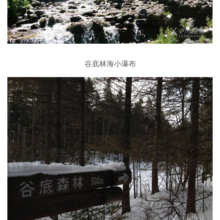
谷底林海小瀑布