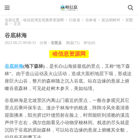
当前位置：
啥信息淘宝优惠券资源网
>
行政省
>
吉林省
>
延边朝鲜州
>
安图
县
>
正文
谷底林海
2023-09-25 09:00:33
分类：
安图县
阅读(71)
评论(0)
啥信息资源网
谷底林海
(地下森林)
，是长白山海拔最低的景点，又称“地下森
林”。由于造山运动及火山活动，造成大面积地层下塌，形成这
座巨大山谷，整片的森林随之沉入谷底。站在边缘的悬崖上俯
瞰谷底森林，可见处处树木参天，美如仙境。
谷底林海是北坡景区内离山门最近的景点，一般在参观完其它
景点后乘环保车去。漫步于林海中的栈道，阵阵冷风夹着清香
迎面拂来，阳光挤过叶缝照射在脸上，时而能听到清脆的溪流
声伴于左右，偶尔也能看见小动物穿梭林间。栈道的尽头就是
沉陷于谷底的原始森林，可以站在边缘的悬崖上俯瞰其全貌，
但目前不能攀下去。