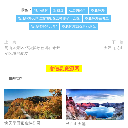
标签：
地下森林
安图县
延边朝鲜州
谷底林海
谷底林海具体位置地址在吉林哪个市县区
谷底林海在哪里
谷底林海好玩吗?
谷底林海旅游景点景区
上一篇
下一篇
黄山风景区成功解救被困在未开
天津九龙山
发区域的驴友
啥信息资源网
相关推荐
满天星国家森林公园
长白山天池