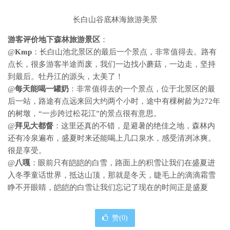
长白山谷底林海旅游美景
游客评价地下森林旅游景区
：
@
Kmp
：长白山池北景区的最后一个景点，非常值得去。路有
点长，很多游客半途而废，我们一边找小蘑菇，一边走，坚持
到最后。牡丹江的源头，太美了！
@
每天能喝一罐奶
：非常值得去的一个景点，位于北景区的最
后一站，路途有点远来回大约两个小时，途中有棵树龄为272年
的树墩，“一步跨过松花江”的景点很有意思。
@
拜见大都督
：这里还真的不错，是避暑的绝佳之地，森林内
还有冷泉遍布，盛夏时来还能喝上几口泉水，感受清冽冰爽。
很是享受。
@
八嘎
：眼前只有皑皑的白雪，路面上的积雪让我们在盛夏进
入冬季童话世界，抵达山顶，那就是冬天，睫毛上的滴滴霜雪
睁不开眼睛，皑皑的白雪让我们忘记了现在的时间正是盛夏
赞(
0
)