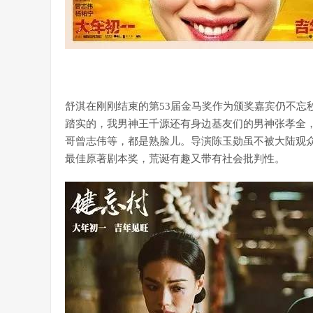
舒淇在刚刚结束的第53届金马奖作为颁奖嘉宾仍不忘
踏实的，我男神王千源还有身边基友们的男神张孝全，
哥曾志伟等，都是熟脸儿。导演陈玉勋虽不被大陆观众
最佳原著剧本奖，荒诞有趣又带有社会批判性。