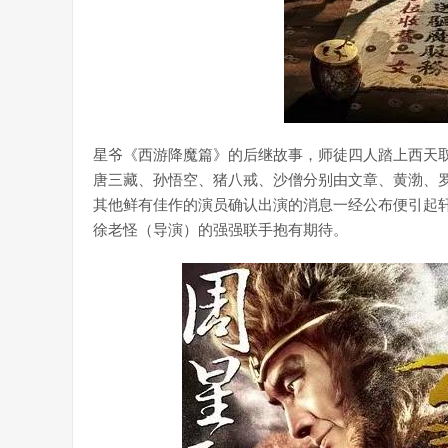
星爷《西游降魔篇》的后继故事，师徒四人踏上西天取经
唐三藏、孙悟空、猪八戒、沙僧分别由文章、黄渤、
其他鲜有佳作的演员确认出演的消息一经公布便引起
徐老怪（导演）的强强联手抱有期待。