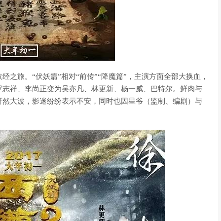
之旅。“伏妖篇”相对“前传”“降魔篇”，主演方面全部大换血，
罗志祥、李尚正变为吴亦凡、林更新、杨一威、巴特尔。鲜肉与
轩然大波，影迷纷纷表示不安，同时也因星爷（监制、编剧）与