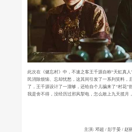
此次在《健忘村》中，不速之客王千源自称“天虹真人
民消除烦恼、忘却忧愁，这其间引发了一系列笑料，
了，王千源设计了一溜够，还给自个儿骗来了“村花”
我是舍不得，没经历过邪风掣电，怎么敢上九天揽月，
主演: 邓超 / 彭于晏 / 赵