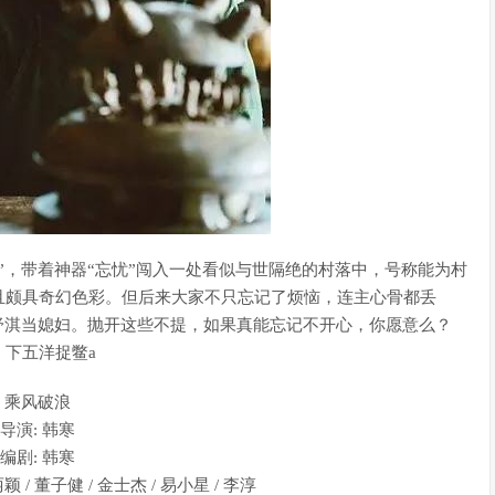
”，带着神器“忘忧”闯入一处看似与世隔绝的村落中，号称能为村
且颇具奇幻色彩。但后来大家不只忘记了烦恼，连主心骨都丢
舒淇当媳妇。抛开这些不提，如果真能忘记不开心，你愿意么？
下五洋捉鳖a
乘风破浪
导演: 韩寒
编剧: 韩寒
丽颖 / 董子健 / 金士杰 / 易小星 / 李淳