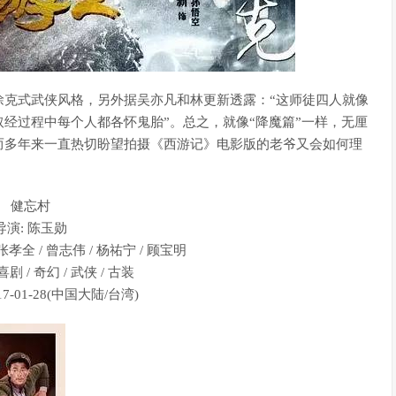
徐克式武侠风格，另外据吴亦凡和林更新透露：“这师徒四人就像
经过程中每个人都各怀鬼胎”。总之，就像“降魔篇”一样，无厘
而多年来一直热切盼望拍摄《西游记》电影版的老爷又会如何理
健忘村
导演: 陈玉勋
 张孝全 / 曾志伟 / 杨祐宁 / 顾宝明
喜剧 / 奇幻 / 武侠 / 古装
7-01-28(中国大陆/台湾)